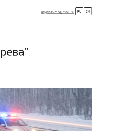
RU
EN
mypnevmo@mail.ru