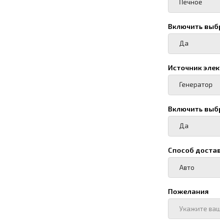
Пожелания
Ф. И. О, должность о
Номер телефона
+7
Карточка предприяти
Добавить карточку п
Add file
Нажимая кнопку "О