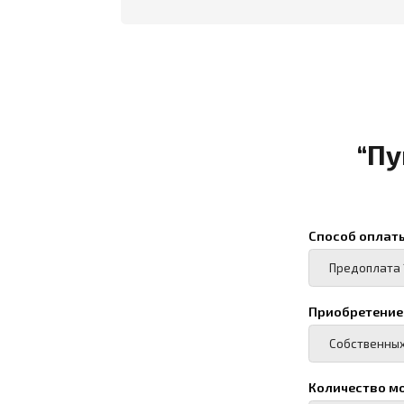
Приобретение палатк
Количество модулей/
Назначение палатки:
Проживание (кол-
Склад (площадь)
Столовая (кол-во 
Гараж (вид трансп
Другой вариант (