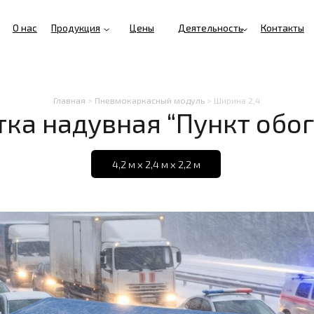
Продукция
Цены
Деятельность
Контакты
Главная
>
Пневмокаркасный модуль
> Ширина 2,4
 надувная “Пункт обогрева”
4,2 м х 2,4 м х 2,2 м