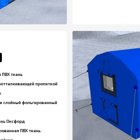
ань
кивающей пропиткой
йный фольгированный
форд
я ПВХ ткань
Тех. Отверстия палатки 4224
Для воздуховода тепловой пушки/
Отсечка под печь – 1 шт.
Вентиляция – 2 шт.