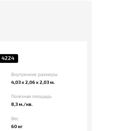
ние размеры
06 х 2,03 м.
я площадь
.