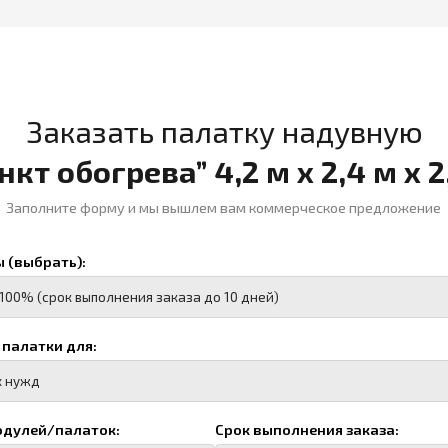
и для:
палаток:
Срок выполнения заказа:
во человек)
посадочных мест)
орта и кол-во)
расшифровать)