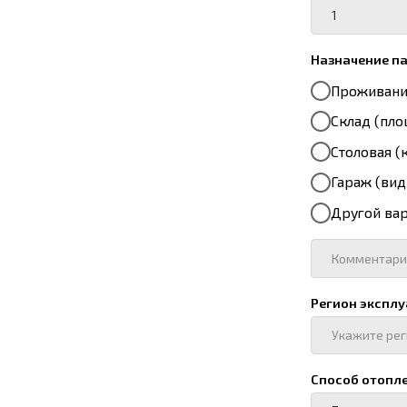
Регион эксплуатации
Способ отопления:
Включить выбранный 
Источник электрообе
Включить выбранный 
Способ доставки до о