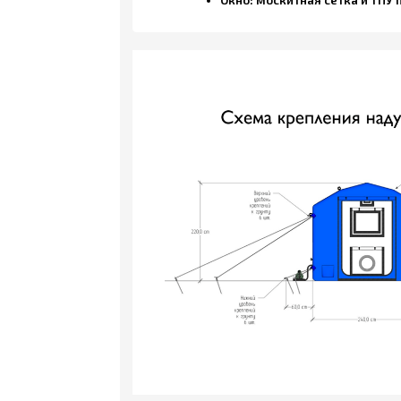
З
“Пункт 
Заполн
Способ оплаты (выбра