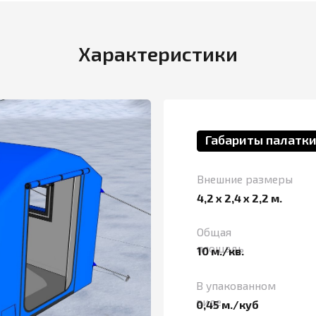
Габариты палатки 4224
Внешние размеры
Внутрен
4,2 х 2,4 х 2,2 м.
4,03 х 2,
Общая
Полезна
площадь
10 м./кв.
8,3 м./кв
В упакованном
Вес
виде
0,45 м./куб
60 кг