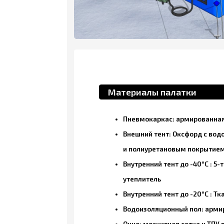
Материалы палатки
4224
Пневмокаркас: армированная ПВХ тк
Внешний тент: Оксфорд с водооттал
и полиуретановым покрытием
Внутренний тент до -40°С : 5-ти сло
утеплитель
Внутренний тент до -20°С : Ткань Окс
Водоизоляционный пол: армированна
Окно: москитная сетка и ТПУ плёнка.