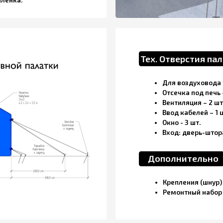
Ввод кабелей – 1 шт.
Окно - 3 шт.
Вход: дверь-штора (1,8 х 1,2 м) – 1
Дополнительно
Крепления (шнур) для фиксации к г
Ремонтный набор – 1 шт.
аказать палатку надувную
обогрева” 4,2 м х 2,4 м х 2,2 м
ите форму и мы вышлем вам коммерческое предложение
ть):