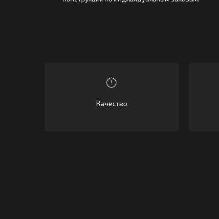
Со
Качество
срок