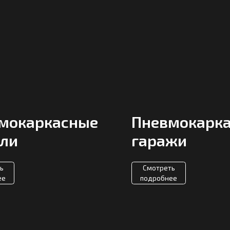
аркасные
Пневмокаркасные
гаражи
Смотреть
подробнее