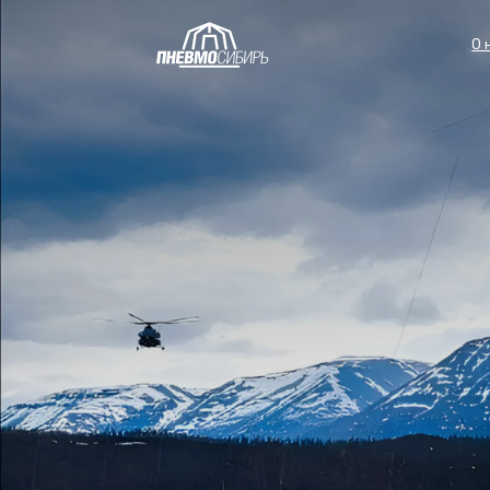
О нас
П