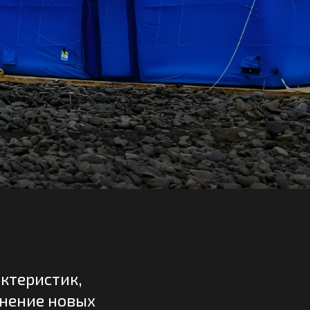
,
вых