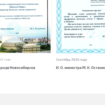
вано
ская область,
а
область,
ИСП (государственная информационная система промышленности) 
 - документ подтверждающий страну происхождения товара). На пала
казчиков о возможности получения реестровой записи на палатки , 