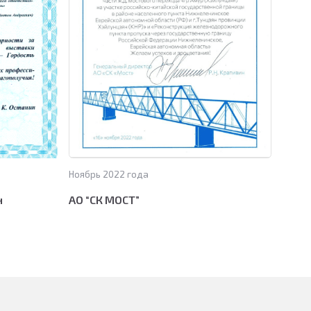
Минпромторга РФ и имеет статус
тку 12 х 6 х 3,3 метра сделана
модули , гаражи и ангары