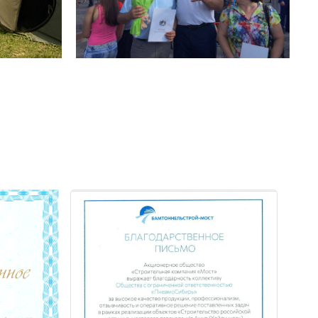
оябрь 2022 года
О “СК МОСТ”