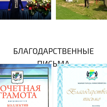
Н
Сентябрь 2024 года
овосибирска
И. О. министра М. К. Останин
А