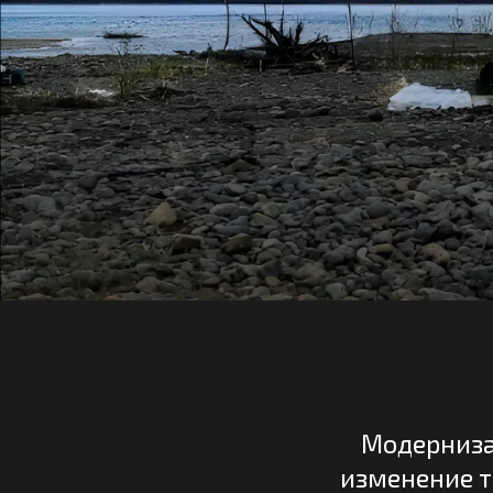
Модернизация,
изменение техно
мат