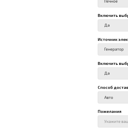
Пожелания
Ф. И. О, должность о
Номер телефона
+7
Карточка предприяти
Добавить карточку п
Add file
Нажимая кнопку "О