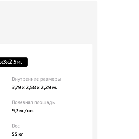
ние размеры
58 х 2,29 м.
я площадь
.