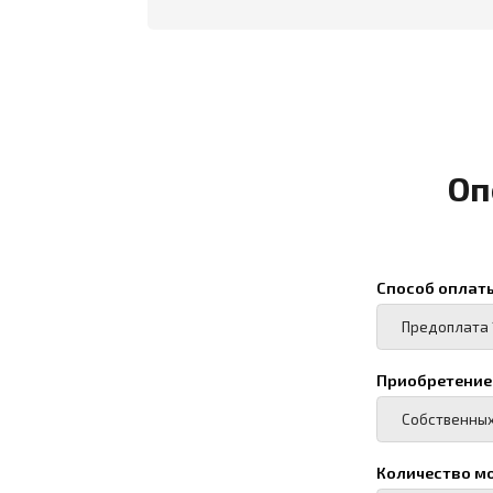
Приобретение палатк
Количество модулей/
Назначение палатки:
Проживание (кол-
Склад (площадь)
Столовая (кол-во 
Гараж (вид трансп
Другой вариант (