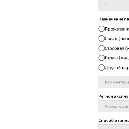
Регион эксплуатации
Способ отопления:
Включить выбранный 
Источник электрообе
Включить выбранный 
Способ доставки до о