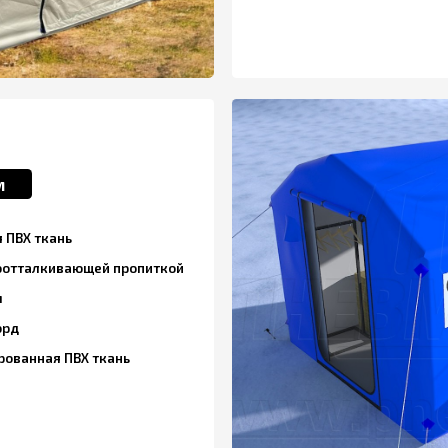
ань
кивающей пропиткой
я ПВХ ткань
Тех. Отверстия штаба 4х3х2,5м
Для воздуховода тепловой пушки/
Отсечка под печь – 1 шт.
Вентиляция – 2 шт.