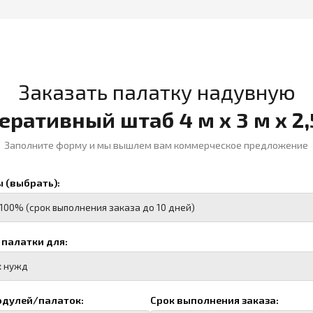
и для:
палаток:
Срок выполнения заказа:
во человек)
посадочных мест)
орта и кол-во)
расшифровать)