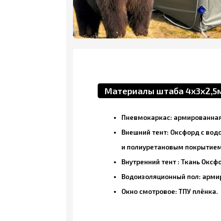
Материалы штаба 4х3х2,5м
Пневмокаркас: армированная ПВХ тк
Внешний тент: Оксфорд с водооттал
и полиуретановым покрытием
Внутренний тент : Ткань Оксфорд
Водоизоляционный пол: армированна
Окно смотровое: ТПУ плёнка.