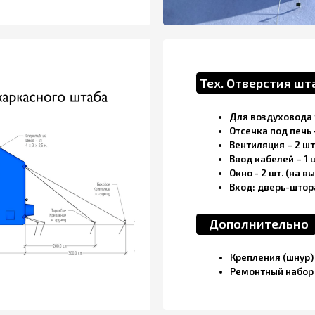
Ввод кабелей – 1 шт.
Окно - 2 шт. (на выбор: с двух ст
Вход: дверь-штора (1,8 х 1,8 м) – 1
Дополнительно
Крепления (шнур) для фиксации к г
Ремонтный набор – 1 шт.
аказать палатку надувную
ивный штаб 4 м х 3 м х 2,5 м
ите форму и мы вышлем вам коммерческое предложение
ть):