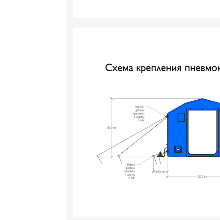
З
Операт
Заполн
Способ оплаты (выбра