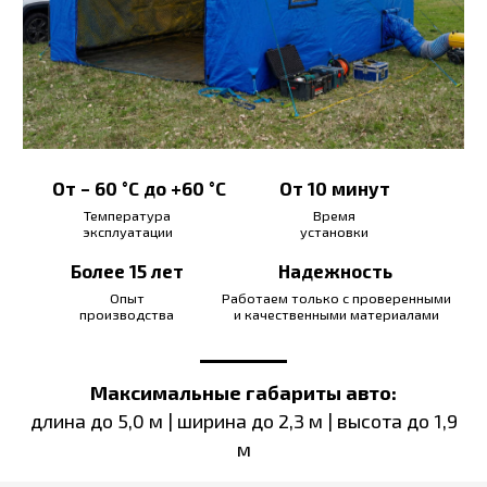
Температура
Время
эксплуатации
установки
Более 15 лет
Надежность
Опыт
Работаем только с проверенными
производства
и качественными материалами
Характеристики
Максимальные габариты авто:
длина до 5,0 м | ширина до 2,3 м | высота до 1,9
м