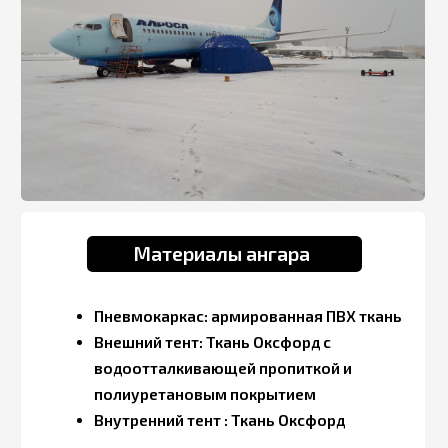
Тех. Отверстия ангара
Для воздуховода тепловой пушки – 1 шт.
Вход: дверь-штора 2 м. х 1 м. с одной
стороны и дверь-штора 2 м. х 1 м. с
другой стороны
Дополнительно
Крепления (шнур) для фиксации к
грунту – 20 шт.
Ремонтный набор – 1 шт.