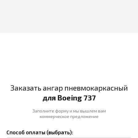
Источник электрообеспечения:
Включить выбранный источник
электрообеспечения в коммерческое
предложение?
Способ доставки до объекта:
Наличие логотипа
Пожелания
Ф. И. О, должность ответственного лица