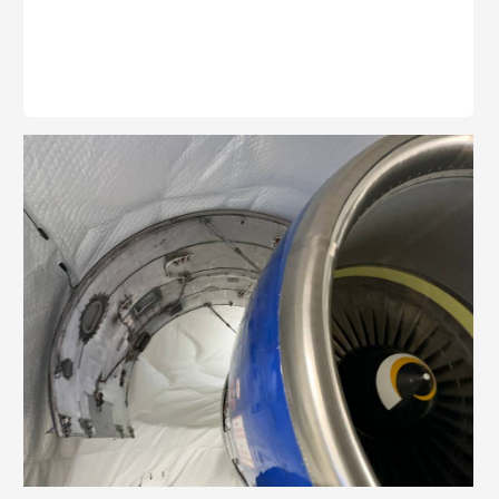
Заказать ангар пневмокаркасный
для Boeing 737
Заполните форму и мы вышлем вам
коммерческое предложение
Способ оплаты (выбрать):
Приобретение палатки для: