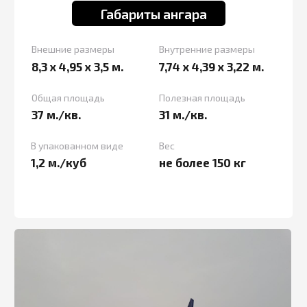
Материалы ангара
Пневмокаркас: армированная ПВХ ткань
Внешний тент: Ткань Оксфорд с
водоотталкивающей пропиткой и
полиуретановым покрытием
Внутренний тент : Ткань Оксфорд