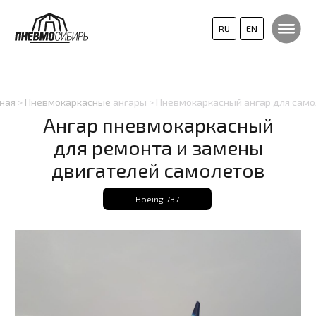
RU
EN
ная
>
Пневмокаркасные
ангары > Пневмокаркасный ангар для самолета
Ангар пневмокаркасный
для ремонта и замены
двигателей самолетов
Boeing 737